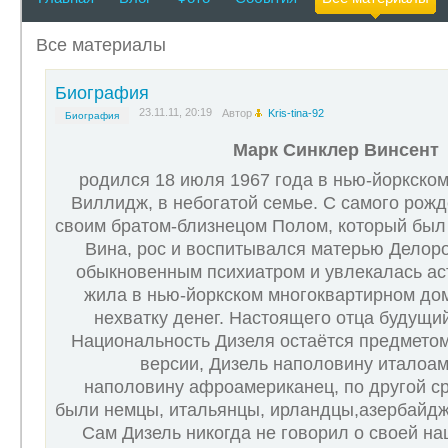
Все материалы
Биография
23.11.11, 20:19
Автор
Kris-tina-92
Биография
Марк Синклер Винсент
родился 18 июля 1967 года в нью-йоркском
Виллидж, в небогатой семье. С самого рожд
своим братом-близнецом Полом, который был 
Вина, рос и воспитывался матерью Делоро
обыкновенным психиатром и увлекалась ас
жила в нью-йоркском многоквартирном до
нехватку денег. Настоящего отца будущий
Национальность Дизеля остаётся предметом
версии, Дизель наполовину италоам
наполовину афроамериканец, по другой ср
были немцы, итальянцы, ирландцы,азербайдж
Сам Дизель никогда не говорил о своей на