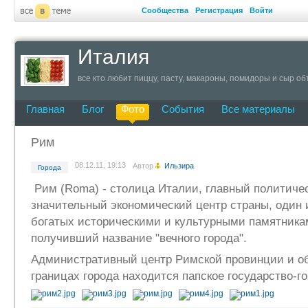
Сообщества
Регистрация
Войти
Италия
все кто любит пиццу, пасту, макароны, помидоры и сыр о
Главная
Блог
Фото
События
Все материалы
Рим
08.12.11, 19:13
Автор
Ильзира
Города
Рим (Roma) - столица Италии, главный политичес
значительный экономический центр страны, один 
богатых историческими и культурными памятника
получивший название "вечного города".
Административный центр Римской провинции и об
границах города находится папское государство-г