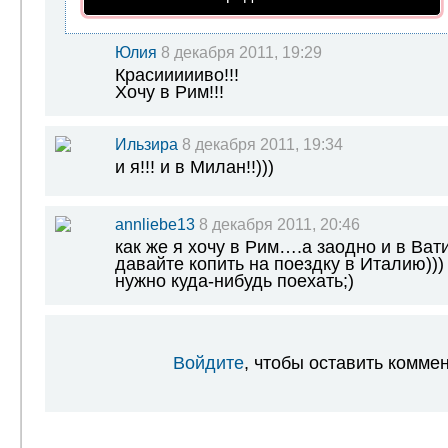
Юлия
8 декабря 2011, 19:29
Красиииииво!!!
Хочу в Рим!!!
Ильзира
8 декабря 2011, 19:34
и я!!! и в Милан!!)))
annliebe13
8 декабря 2011, 20:46
как же я хочу в Рим….а заодно и в Ва
давайте копить на поездку в Италию))) 
нужно куда-нибудь поехать;)
Войдите
, чтобы оставить комме