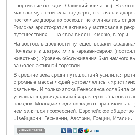
спортивные поездки (Олимпийские игры). Развити
массовому строительству дорог, постоялых дворов
постоялые дворы по роскоши не отличались от до
Римская аристократия активно участвовала в рек
путешествиях — на свои виллы, к морю, в горы.
На востоке в древности путешествовали каравана
Ночевали в шатрах или в караван-сараях (постоял
животных). Уровень обслуживания был намного вы
за более активной торговли.
В средние века среди путешествий усилился рел
огромные массы людей устремлялись к христиан
святыням. И только эпоха Ренессанса ослабила р
усилила индивидуальный характер и образовател
поездок. Молодые люди нередко отправлялись в т
чем заняться профессией. Европейское общество 
Швейцарии, Германии, Австрии, Греции, Италии.
0 комментариев
и
ещё