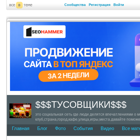
Сообщества
Регистрация
Войти
$$$ТУСОВЩИКИ$$$
это социальная сеть где люди делятся впечатлениями о м
клуб,страна,город,кафе,улица,игры,места.давайте поможе
Главная
Блог
Фото
События
Видео
Все мат