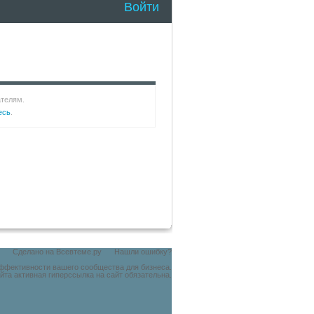
Войти
ателям.
есь
.
Сделано на
Всевтеме.ру
Нашли ошибку?
эффективности вашего сообщества для бизнеса.
йта активная гиперссылка на сайт обязательна.