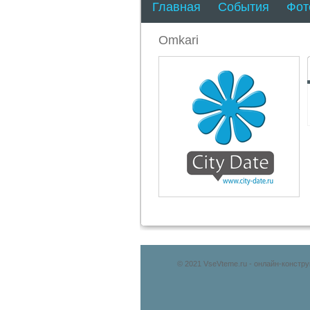
Главная
События
Фот
Omkari
© 2021 VseVteme.ru - онлайн-констр