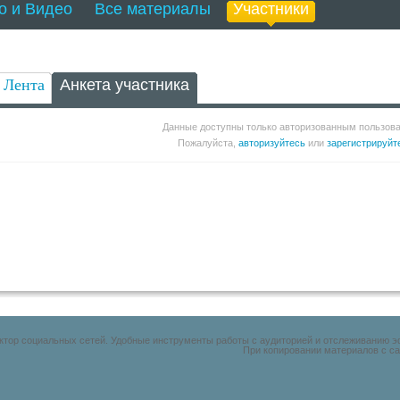
о и Видео
Все материалы
Участники
Лента
Анкета участника
Данные доступны только авторизованным пользов
Пожалуйста,
авторизуйтесь
или
зарегистрируйт
уктор социальных сетей. Удобные инструменты работы с аудиторией и отслеживанию 
При копировании материалов с са