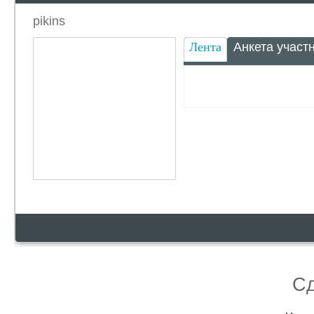
pikins
Лента
Анкета участ
С