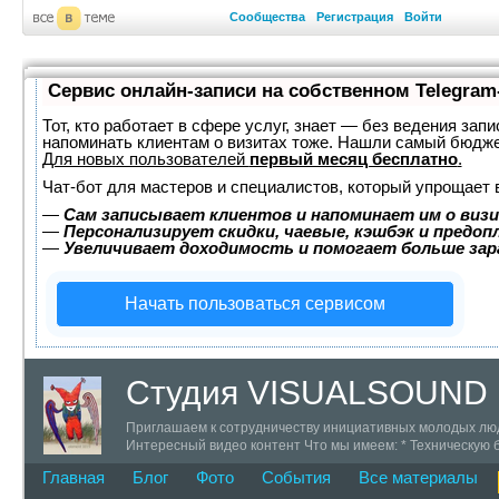
Сообщества
Регистрация
Войти
Сервис онлайн-записи на собственном Telegram
Тот, кто работает в сфере услуг, знает — без ведения запи
напоминать клиентам о визитах тоже. Нашли самый бюдж
Для новых пользователей
первый месяц бесплатно
.
Чат-бот для мастеров и специалистов, который упрощает 
—
Сам записывает клиентов и напоминает им о визи
—
Персонализирует скидки, чаевые, кэшбэк и предоп
—
Увеличивает доходимость и помогает больше за
Начать пользоваться сервисом
Студия VISUALSOUND
Приглашаем к сотрудничеству инициативных молодых люде
Интересный видео контент Что мы имеем: * Техническую 
+7 (911) 142-73-59 ICQ 319777 skype # trustweb
Главная
Блог
Фото
События
Все материалы