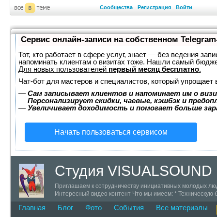
Сообщества
Регистрация
Войти
Сервис онлайн-записи на собственном Telegram
Тот, кто работает в сфере услуг, знает — без ведения запи
напоминать клиентам о визитах тоже. Нашли самый бюдж
Для новых пользователей
первый месяц бесплатно
.
Чат-бот для мастеров и специалистов, который упрощает 
—
Сам записывает клиентов и напоминает им о визи
—
Персонализирует скидки, чаевые, кэшбэк и предоп
—
Увеличивает доходимость и помогает больше за
Начать пользоваться сервисом
Студия VISUALSOUND
Приглашаем к сотрудничеству инициативных молодых люде
Интересный видео контент Что мы имеем: * Техническую 
+7 (911) 142-73-59 ICQ 319777 skype # trustweb
Главная
Блог
Фото
События
Все материалы