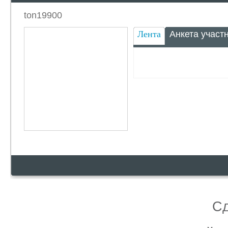
ton19900
Лента
Анкета участ
С