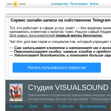
Сообщества
Регистрация
Войти
Сервис онлайн-записи на собственном Telegram
Тот, кто работает в сфере услуг, знает — без ведения запи
напоминать клиентам о визитах тоже. Нашли самый бюдж
Для новых пользователей
первый месяц бесплатно
.
Чат-бот для мастеров и специалистов, который упрощает 
—
Сам записывает клиентов и напоминает им о визи
—
Персонализирует скидки, чаевые, кэшбэк и предоп
—
Увеличивает доходимость и помогает больше за
Начать пользоваться сервисом
Студия VISUALSOUND
Приглашаем к сотрудничеству инициативных молодых люде
Интересный видео контент Что мы имеем: * Техническую 
+7 (911) 142-73-59 ICQ 319777 skype # trustweb
Главная
Блог
Фото
События
Все материалы