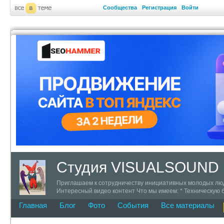
Сообщества
Регистрация
Войти
Студия VISUALSOUND
Приглашаем к сотрудничеству инициативных молодых люде
Интересный видео контент Что мы имеем: * Техническую 
+7 (911) 142-73-59 ICQ 319777 skype # trustweb
Главная
Блог
Фото
События
Все материалы