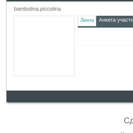
bambolina.piccolina
Лента
Анкета участ
С