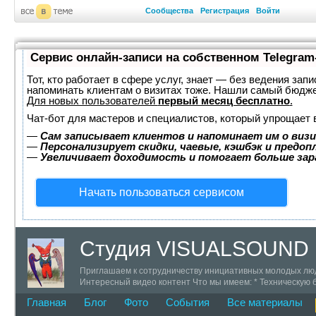
Сообщества
Регистрация
Войти
Сервис онлайн-записи на собственном Telegram
Тот, кто работает в сфере услуг, знает — без ведения запи
напоминать клиентам о визитах тоже. Нашли самый бюдж
Для новых пользователей
первый месяц бесплатно
.
Чат-бот для мастеров и специалистов, который упрощает 
—
Сам записывает клиентов и напоминает им о визи
—
Персонализирует скидки, чаевые, кэшбэк и предоп
—
Увеличивает доходимость и помогает больше за
Начать пользоваться сервисом
Студия VISUALSOUND
Приглашаем к сотрудничеству инициативных молодых люде
Интересный видео контент Что мы имеем: * Техническую 
+7 (911) 142-73-59 ICQ 319777 skype # trustweb
Главная
Блог
Фото
События
Все материалы