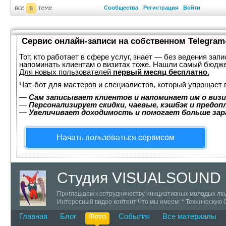
Сообщества
Регистрация
Войти
Сервис онлайн-записи на собственном Telegram
Тот, кто работает в сфере услуг, знает — без ведения запи
напоминать клиентам о визитах тоже. Нашли самый бюдж
Для новых пользователей
первый месяц бесплатно
.
Чат-бот для мастеров и специалистов, который упрощает 
—
Сам записывает клиентов и напоминает им о визи
—
Персонализирует скидки, чаевые, кэшбэк и предоп
—
Увеличивает доходимость и помогает больше за
Начать пользоваться сервисом
Студия VISUALSOUND
Приглашаем к сотрудничеству инициативных молодых люде
Интересный видео контент Что мы имеем: * Техническую 
+7 (911) 142-73-59 ICQ 319777 skype # trustweb
Главная
Блог
Фото
События
Все материалы