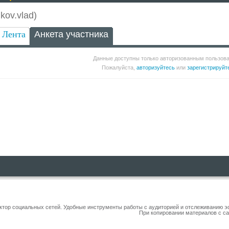
ov.vlad)
Лента
Анкета участника
Данные доступны только авторизованным пользов
Пожалуйста,
авторизуйтесь
или
зарегистрируйт
уктор социальных сетей. Удобные инструменты работы с аудиторией и отслеживанию 
При копировании материалов с са