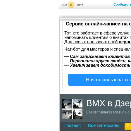
Сообщест
Сервис онлайн-записи на 
Тот, кто работает в сфере услуг
напоминать клиентам о визитах
Для новых пользователей
первы
Чат-бот для мастеров и специал
—
Сам записывает клиентов 
—
Персонализирует скидки, ч
—
Увеличивает доходимость
Начать пользоватьс
BMX в Дзе
Все кто увлекается BMX об
Главная
Все материалы
У