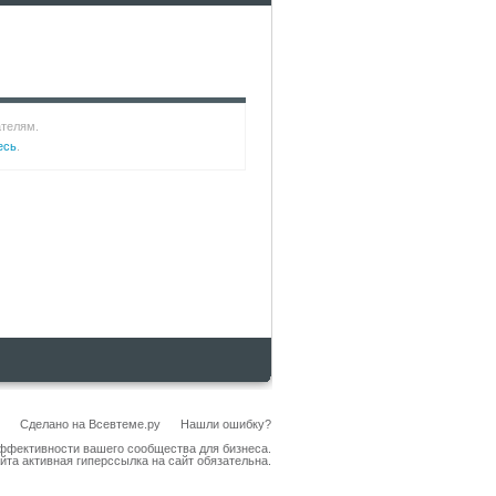
ателям.
есь
.
Сделано на
Всевтеме.ру
Нашли ошибку?
эффективности вашего сообщества для бизнеса.
йта активная гиперссылка на сайт обязательна.