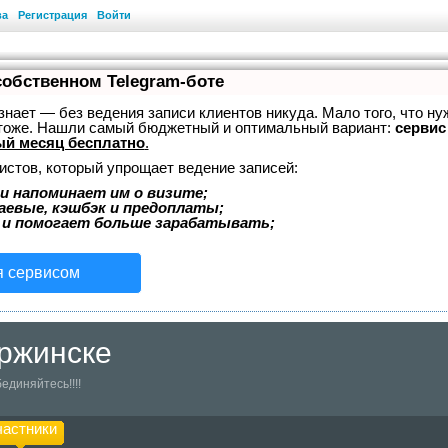
ва
Регистрация
Войти
собственном Telegram-боте
, знает — без ведения записи клиентов никуда. Мало того, что ну
 тоже. Нашли самый бюджетный и оптимальный вариант:
сервис 
й месяц бесплатно
.
истов, который упрощает ведение записей:
и напоминает им о визите;
аевые, кэшбэк и предоплаты;
 и помогает больше зарабатывать;
я сервисом
ржинске
единяйтесь!!!!
частники