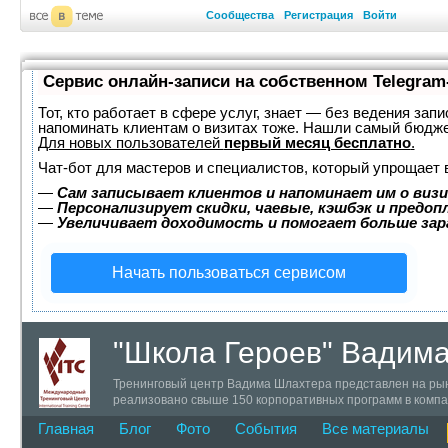
Сообщества
Регистрация
Войти
Сервис онлайн-записи на собственном Telegram
Тот, кто работает в сфере услуг, знает — без ведения запи
напоминать клиентам о визитах тоже. Нашли самый бюдж
Для новых пользователей
первый месяц бесплатно
.
Чат-бот для мастеров и специалистов, который упрощает 
—
Сам записывает клиентов и напоминает им о визи
—
Персонализирует скидки, чаевые, кэшбэк и предоп
—
Увеличивает доходимость и помогает больше за
Начать пользоваться сервисом
"Школа Героев" Вадим
Тренинговый центр Вадима Шлахтера представлен на рынк
реализовано свыше 150 корпоративных программ в компан
семинаров в различных городах России и ближнего заруб
Главная
Блог
Фото
События
Все материалы
и открытых психологических тренингов по навыкам успеш