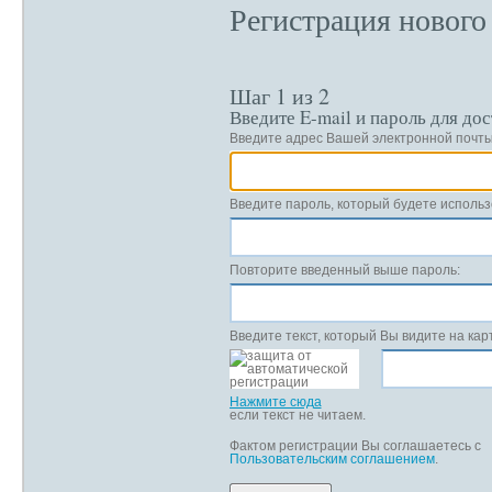
Регистрация нового
помогаешь и тебе помогают, проводишь время весело. «Лю
или девушку, любим своих детей и внуков, правнуков, без
эти темы писать в это Сообщество, комментировать запис
Шаг 1 из 2
Введите E-mail и пароль для до
Введите адрес Вашей электронной почты
Введите пароль, который будете использ
Повторите введенный выше пароль:
Введите текст, который Вы видите на кар
Нажмите сюда
если текст не читаем.
Фактом регистрации Вы соглашаетесь с
Пользовательским соглашением
.