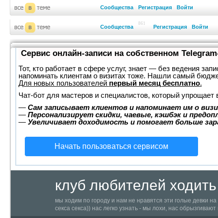
Сообщества
Регистрация
Войти
861
Сообщества
Регистрация
Войти
Сервис онлайн-записи на собственном Telegram
Тот, кто работает в сфере услуг, знает — без ведения запи
напоминать клиентам о визитах тоже. Нашли самый бюдж
Для новых пользователей
первый месяц бесплатно
.
Чат-бот для мастеров и специалистов, который упрощает 
—
Сам записывает клиентов и напоминает им о визи
—
Персонализирует скидки, чаевые, кэшбэк и предоп
—
Увеличивает доходимость и помогает больше за
Начать пользоваться сервисом
клуб любителей ходить 
рекламные щиты с гол
мы ходим по городу и нам не нравятся эти голые девки на
секса секса)) нас легко узнать - мы лохи, нас обрызгиваю
автомобиле, мы девственники и гордимся этим! нам не нрави