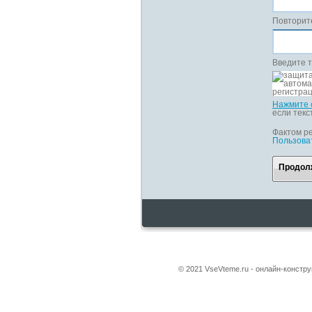
Повторит
Введите т
Нажмите 
если текс
Фактом ре
Пользова
Продол
© 2021 VseVteme.ru - онлайн-констр