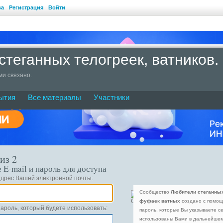
ва
Регистрация
Войти
стеганных телогреек, ватников
ми связано.
ытия
Все материалы
Участники
страция нового участника
из 2
 E-mail и пароль для доступа
адрес Вашей электронной почты:
Cообщество
Любители стеганных 
фуфаек ватных
создано с помо
ароль, который будете использовать:
пароль, которые Вы указываете се
использованы Вами в дальнейшем 