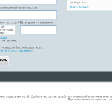
сообществам.
Узнать больше
.
е введенный выше пароль:
екст, который Вы видите на картинке:
сюда
т не читаем.
гистрации Вы соглашаетесь с
тельским соглашением
.
жить
уктор социальных сетей. Удобные инструменты работы с аудиторией и отслеживанию 
При копировании материалов с са