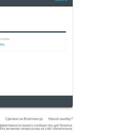
ателям.
есь
.
Сделано на
Всевтеме.ру
Нашли ошибку?
эффективности вашего сообщества для бизнеса.
йта активная гиперссылка на сайт обязательна.