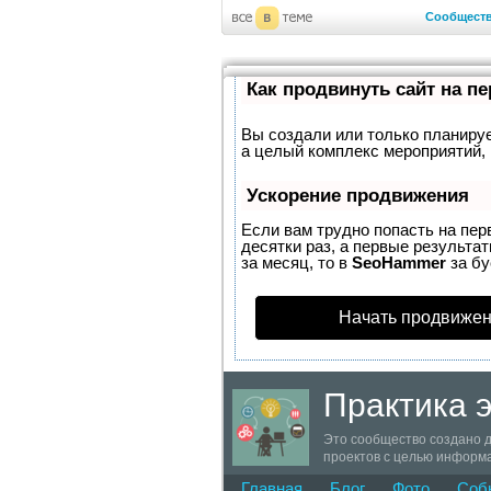
Сообщест
Как продвинуть сайт на п
Вы создали или только планирует
а целый комплекс мероприятий, 
Ускорение продвижения
Если вам трудно попасть на пер
десятки раз, а первые результат
за месяц, то в
SeoHammer
за б
Начать продвижен
Практика 
Это сообщество создано д
проектов с целью информа
организаций края.
Главная
Блог
Фото
Соб