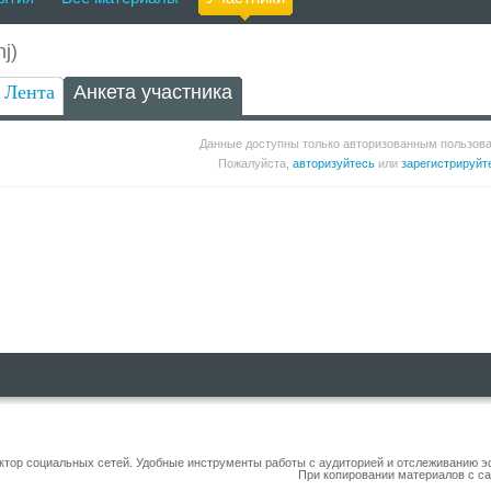
j)
Лента
Анкета участника
Данные доступны только авторизованным пользов
Пожалуйста,
авторизуйтесь
или
зарегистрируйт
уктор социальных сетей. Удобные инструменты работы с аудиторией и отслеживанию 
При копировании материалов с са