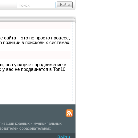
Найти
е сайта – это не просто процесс,
о позиций в поисковых системах.
ст
, она ускоряет продвижение в
 у вас не продвинется в Топ10
ализации краевых и муниципальных
оводителей образовательных
Войти