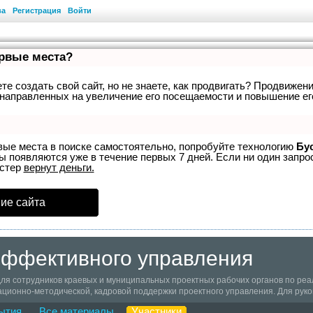
ва
Регистрация
Войти
ервые места?
е создать свой сайт, но не знаете, как продвигать? Продвижени
направленных на увеличение его посещаемости и повышение ег
вые места в поиске самостоятельно, попробуйте технологию
Бу
ы появляются уже в течение первых 7 дней. Если ни один запрос
устер
вернут деньги.
ие сайта
эффективного управления
ля сотрудников краевых и муниципальных проектных рабочих органов по ре
ционно-методической, кадровой поддержки проектного управления. Для рук
ытия
Все материалы
Участники