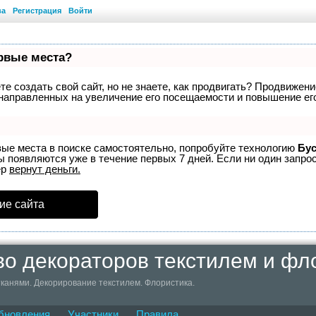
ва
Регистрация
Войти
ервые места?
е создать свой сайт, но не знаете, как продвигать? Продвижение
направленных на увеличение его посещаемости и повышение его
вые места в поиске самостоятельно, попробуйте технологию
Бус
ы появляются уже в течение первых 7 дней. Если ни один запрос
ер
вернут деньги.
ие сайта
о декораторов текстилем и фл
канями. Декорирование текстилем. Флористика.
бновления
Участники
Правила