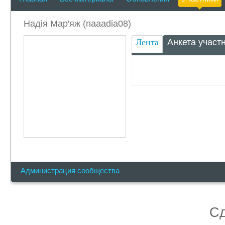
Надія Мар'яж (naaadia08)
Лента
Анкета участ
Администрация сообщества
С