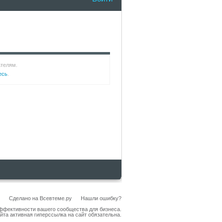
ателям.
есь
.
Сделано на
Всевтеме.ру
Нашли ошибку?
эффективности вашего сообщества для бизнеса.
йта активная гиперссылка на сайт обязательна.