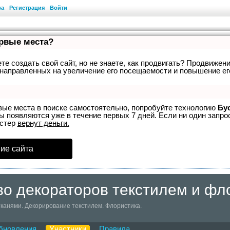
ва
Регистрация
Войти
ервые места?
е создать свой сайт, но не знаете, как продвигать? Продвижени
направленных на увеличение его посещаемости и повышение ег
вые места в поиске самостоятельно, попробуйте технологию
Бу
ы появляются уже в течение первых 7 дней. Если ни один запрос
устер
вернут деньги.
ие сайта
о декораторов текстилем и фл
канями. Декорирование текстилем. Флористика.
бновления
Участники
Правила