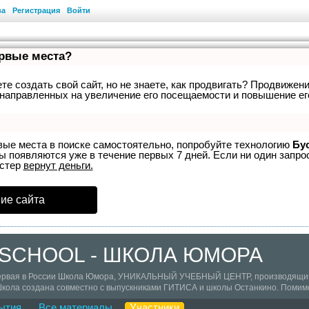
ва
Регистрация
Войти
ервые места?
е создать свой сайт, но не знаете, как продвигать? Продвижени
направленных на увеличение его посещаемости и повышение ег
вые места в поиске самостоятельно, попробуйте технологию
Бу
ы появляются уже в течение первых 7 дней. Если ни один запрос
устер
вернут деньги.
ие сайта
SCHOOL - ШКОЛА ЮМОРА
первая в России Школа Юмора, УНИКАЛЬНЫЙ УЧЕБНЫЙ ЦЕНТР, производящий 
кола создана совместно с выпускниками ГИТИСА и школы Останкино. Помимо 
ке, включает в себя профессиональных стилистов и имиджмейкеров; выпускни
ытия
Все материалы
Участники