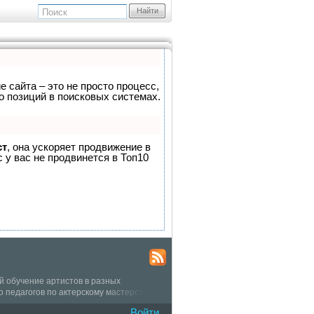
Найти
е сайта – это не просто процесс,
о позиций в поисковых системах.
ст
, она ускоряет продвижение в
 у вас не продвинется в Топ10
обучение артистов в разных
педагогов по актерскому мастерству,
ки и учащиеся постоянно выступают в
Войти