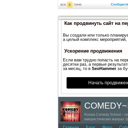
Сообщест
Как продвинуть сайт на п
Вы создали или только планирует
а целый комплекс мероприятий, 
Ускорение продвижения
Если вам трудно попасть на пер
десятки раз, а первые результат
за месяц, то в
SeoHammer
за б
Начать продвижен
COMEDY~
Russia Comedy School – 
юмористических жанрах. Ш
сценической речи, пласти
Главная
Блог
Фото
Соб