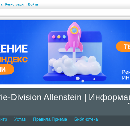
ва
Регистрация
Войти
erie-Division Allenstein | Инфор
нтр
Устав
Правила Приема
Библиотека