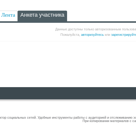
Лента
Анкета участника
Данные доступны только авторизованным пользов
Пожалуйста,
авторизуйтесь
или
зарегистрируйт
уктор социальных сетей. Удобные инструменты работы с аудиторией и отслеживанию 
При копировании материалов с са