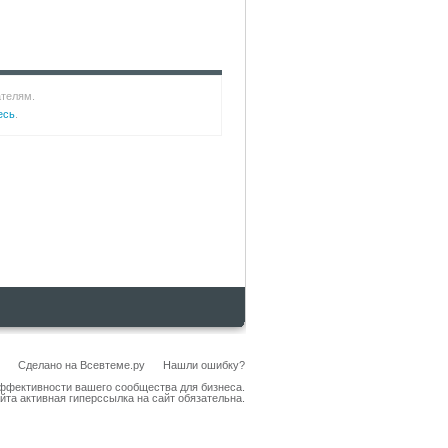
ателям.
есь
.
Сделано на
Всевтеме.ру
Нашли ошибку?
эффективности вашего сообщества для бизнеса.
йта активная гиперссылка на сайт обязательна.