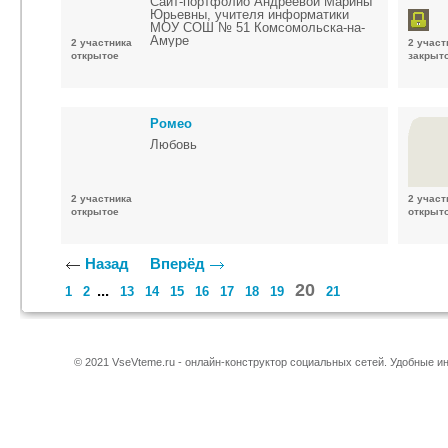
Сайт-портфолио Андреевой Марины
Юрьевны, учителя информатики
МОУ СОШ № 51 Комсомольска-на-
Амуре
2 участника
2 участ
открытое
закрыт
Ромео
Любовь
2 участника
2 участ
открытое
открыт
Назад
Вперёд
20
...
1
2
13
14
15
16
17
18
19
21
© 2021 VseVteme.ru - онлайн-конструктор социальных сетей. Удобные 