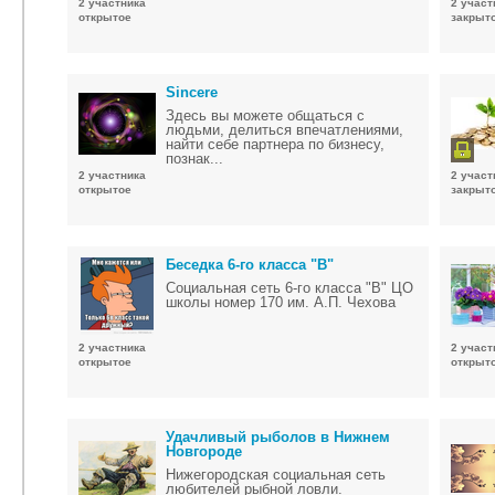
2 участника
2 участ
открытое
закрыт
Sincere
Здесь вы можете общаться с
людьми, делиться впечатлениями,
найти себе партнера по бизнесу,
познак...
2 участника
2 участ
открытое
закрыт
Беседка 6-го класса "В"
Социальная сеть 6-го класса "В" ЦО
школы номер 170 им. А.П. Чехова
2 участника
2 участ
открытое
открыт
Удачливый рыболов в Нижнем
Новгороде
Нижегородская социальная сеть
любителей рыбной ловли.