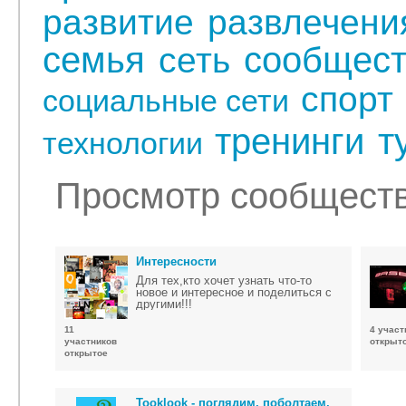
развитие
развлечени
семья
сообщест
сеть
спорт
социальные сети
тренинги
т
технологии
Просмотр сообществ
Интересности
Для тех,кто хочет узнать что-то
новое и интересное и поделиться с
другими!!!
11
4 участ
участников
открыт
открытое
Tooklook - поглядим, поболтаем,