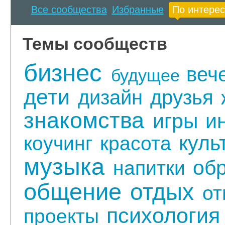
Все сообщества
Избранные
По интере
Темы сообществ
бизнес
веч
будущее
дети
дизайн
друзья
знакомства
игры
и
куль
коучинг
красота
музыка
об
напитки
общение
отдых
от
психология
проекты